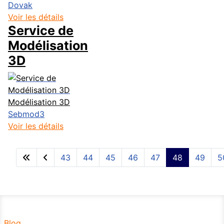
Dovak
Voir les détails
Service de
Modélisation
3D
Modélisation 3D
Sebmod3
Voir les détails
43
44
45
46
47
48
49
5
Blog